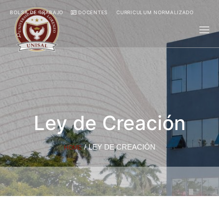
BOLSA DE TRABAJO
DOCENTES
CURRICULUM NORMALIZADO
Ley de Creación
/
LEY DE CREACIÓN
HOME