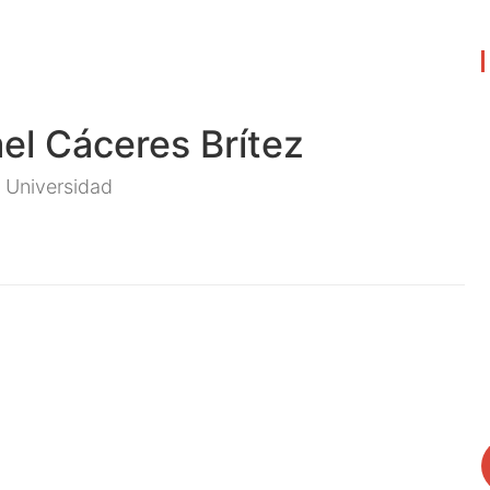
ael Cáceres Brítez
a Universidad
z