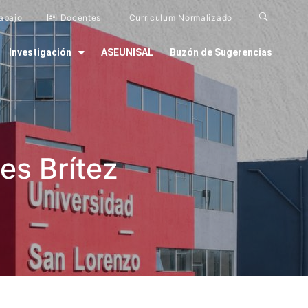
rabajo
Docentes
Curriculum Normalizado
Investigación
ASEUNISAL
Buzón de Sugerencias
es Brítez