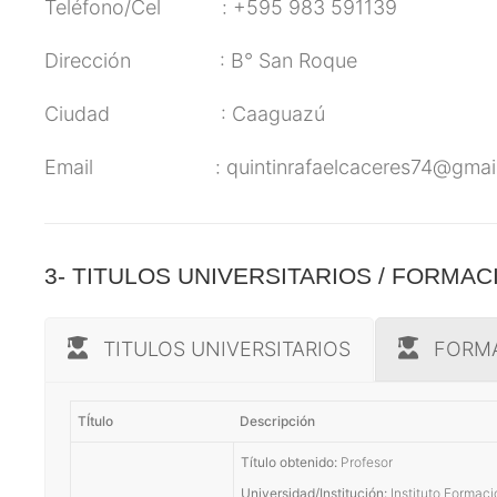
Teléfono/Cel : +595 983 591139
Dirección : B° San Roque
Ciudad : Caaguazú
Email :
quintinrafaelcaceres74@gmai
3- TITULOS UNIVERSITARIOS / FORMA
TITULOS UNIVERSITARIOS
FORM
TÍtulo
Descripción
Título obtenido:
Profesor
Universidad/Institución:
Instituto Formac