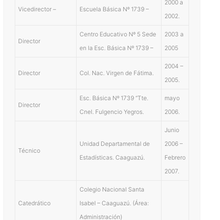
2000 a
Vicedirector –
Escuela Básica Nº 1739 –
2002.
Centro Educativo Nº 5 Sede
2003 a
Director
en la Esc. Básica Nº 1739 –
2005
2004 –
Director
Col. Nac. Virgen de Fátima.
2005.
Esc. Básica Nº 1739 “Tte.
mayo
Director
Cnel. Fulgencio Yegros.
2006.
Junio
Unidad Departamental de
2006 –
Técnico
Estadísticas. Caaguazú.
Febrero
2007.
Colegio Nacional Santa
Catedrático
Isabel – Caaguazú. (Área:
Administración)