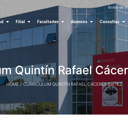
Bolsa de t
ad
Filial
Facultades
Alumnos
Consultas
um Quintín Rafael Cácer
HOME
/
CURRICULUM QUINTÍN RAFAEL CÁCERES BRÍTEZ