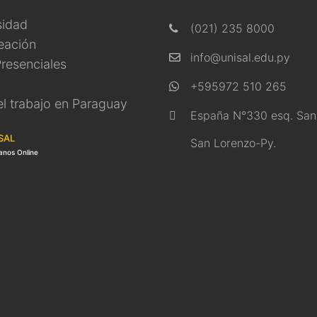
sidad
(021) 235 8000
eación
info@unisal.edu.py
Presenciales
+595972 510 265
el trabajo en Paraguay
España N°330 esq. San 
SAL
San Lorenzo-Py.
anos Online