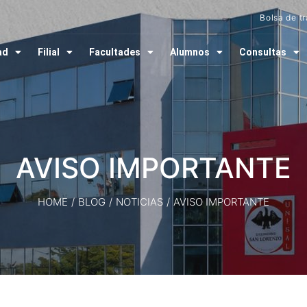
Bolsa de t
ad
Filial
Facultades
Alumnos
Consultas
AVISO IMPORTANTE
HOME
/
BLOG
/
NOTICIAS
/
AVISO IMPORTANTE