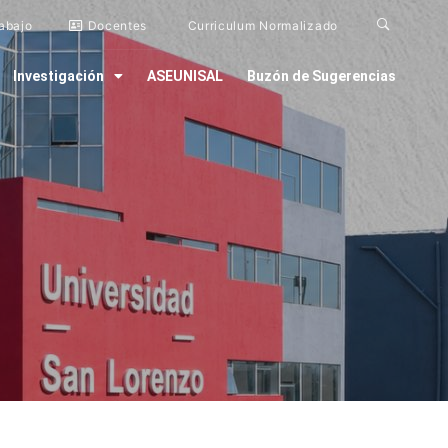
rabajo
Docentes
Curriculum Normalizado
Investigación
ASEUNISAL
Buzón de Sugerencias