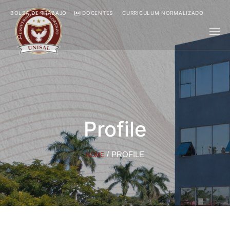
BOLSA DE TRABAJO
DOCENTES
CURRICULUM NORMALIZADO
Profile
/
PROFILE
HOME